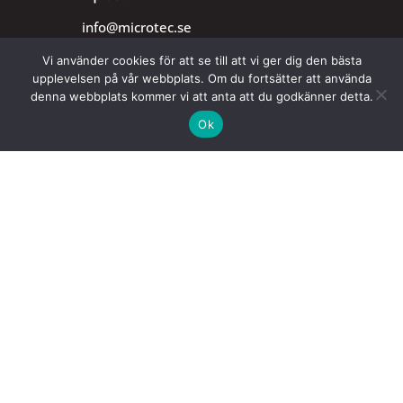
info@microtec.se
Vi använder cookies för att se till att vi ger dig den bästa
Telefon
upplevelsen på vår webbplats. Om du fortsätter att använda
denna webbplats kommer vi att anta att du godkänner detta.
0430-18811
Ok
Fjärrhjälp
Behöver du hjälp på din dator? Då kan du
ladda ner vårt verktyg. Detta ger oss möjlighet
att komma åt din dator utan att du behöver
lämna hemmet.
Ladda ner fjärrhjälp