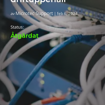
Microtec Support
av
|
feb 6, 2024
Status:
Åtgärdat