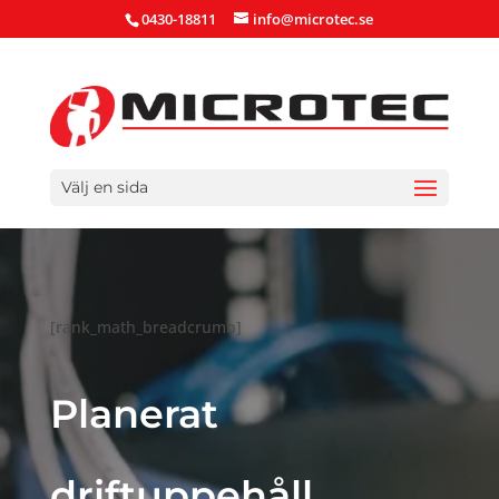
0430-18811
info@microtec.se
Välj en sida
[rank_math_breadcrumb]
Planerat
driftuppehåll