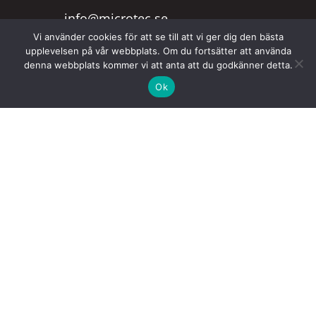
info@microtec.se
Vi använder cookies för att se till att vi ger dig den bästa
upplevelsen på vår webbplats. Om du fortsätter att använda
denna webbplats kommer vi att anta att du godkänner detta.
Telefon
Ok
0430-18811
Fjärrhjälp
Behöver du hjälp på din dator? Då kan du
ladda ner vårt verktyg. Detta ger oss
möjlighet att komma åt din dator utan att
du behöver lämna hemmet.
Ladda ner fjärrhjälp